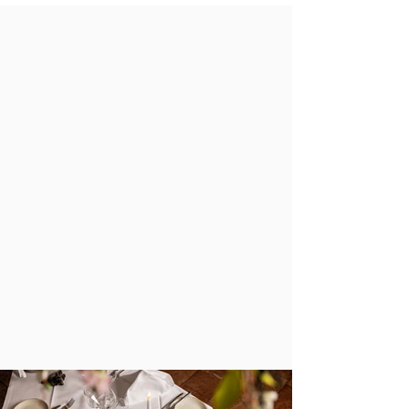
Fine Dining , durch exzellenten Service
zu Soul-Food veredelt.
Das Gewölbe im Innenraum ist fein gedeckt;
wir haben an einem Sommerabend aber den
Gastgarten im Innenhof genossen. Speisen und
Menü vom Feinsten - gut abgestimmt (auch
mit Weinbegleitung), flexibel bei Vorlieben
und Allergien. Besonders beeindruckt hat uns
das Serviceteam, präsent, abgestimmt, flexibel,
aufmerksam und herzlich. Eine
Gastfreundschaft, die den Abend
ausgezeichnet hat!
carambol7, Linz, Österreich, Juni 2025