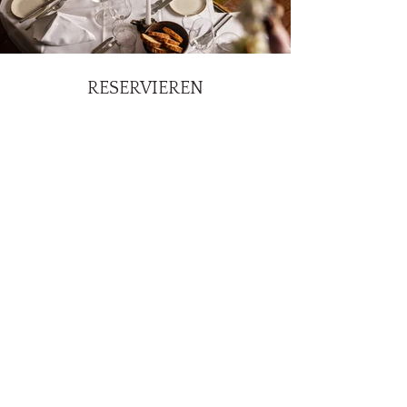
RESERVIEREN
+4315132318
office@ef16.at